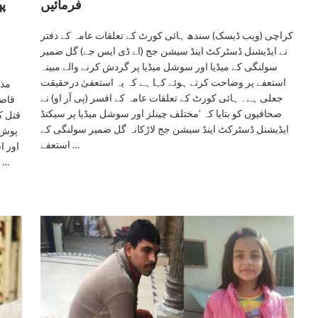
فرمائیں
پھ
کراچی (ویب ڈیسک) سندھ ہائی کورٹ کے تعلقات عامہ کے دفتر
نے ایڈیشنل ڈسٹرکٹ اینڈ سیشن جج (اے ڈی ایس جے) گل ضمیر
سولنگی کے میڈیا اور سوشل میڈیا پر گردش کرنے والے مبینہ
استعفے پر وضاحت کرتے ہوئے کہا ہے کہ یہ استعفیٰ درحقیقت
مذہ
جعلی ہے۔ ہائی کورٹ کے تعلقات عامہ کے افسر (پی آر او) نے
قاضی
صحافیوں کو بتایا کہ ’مختلف چینلز اور سوشل میڈیا پر سیکنڈ
ایڈیشنل ڈسٹرکٹ اینڈ سیشن جج لاڑکانہ گل ضمیر سولنگی کے
پوش 
استعفے …
اور ا
بناتے ہوئے گھر میں موجود عورتوں کو دوسرے کمرے میں لے …