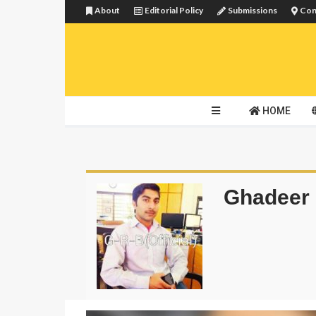
About
Editorial Policy
Submissions
Con
HOME
Ghadeer 