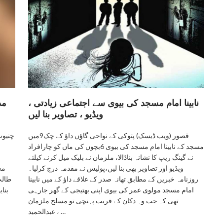
نابینا امام مسجد کی بیوی سے اجتماعی زیادتی ،
مد
ویڈیو ، تصاویر بنا لیں
قصور (ویب ڈیسک) پتوکی کے نواحی گاﺅں داﺅ کے چک9میں
چنیوٹ
مسجد کے نابینا امام مسجد کی بیوی 6بچوں کی ماں کو چارافراد
نے گینگ ریپ کا نشانہ بناڈالا، ملزمان نے بلیک میل کرنے کیلئے
ویڈیو اور تصاویر بھی بنا لیں،پولیس نے مقدمہ درج کرلیا۔
مح
روزنامہ خبریں کے مطابق تھانہ صدر کے علاقے داﺅ کے میں نابینا
طالب
امام مسجد مولوی عمر کی بیوی اپنی بھتیجی کے گھر جارہی
بنا
تھی کہ جب وہ دکان کے قریب پہنچی تو مسلح ملزمان
عبدالحمید ، …