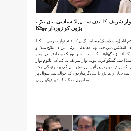
واز شریف کا لندن سے پہلا سیاسی بیان ،بڑے
بڑوں کو زوردار جھٹکا
م آباد (ویب ڈیسک)مسلم لیگ ن کے قائد نواز شریف نے کہا
ہ الیکشن میں جب بھی دھاندلی ہوئی اس کے نتائج ملک و
کے لئے بڑے گھناﺅنے نکلے ہیں۔جیو نیوز کے مطابق لندن میں
یڈیا سے گفتگو کرتے ہوئے نواز شریف نے کہا کہ کلثوم نواز
 تک ہوش میں نہیں آئیں اور مجھے ان کی بیماری کی وجہ
سے یہاں رہنا پڑرہا ہے ،گرفتاریوں کے حوالے سے سوال پر
انہوں نے کہا کہ دنیا دیکھ رہی …