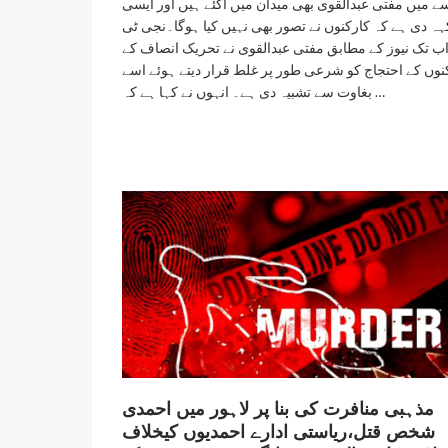
سے میں مفتی عبدالقوی بھی میدان میں آگئے ہیں اور ایسی
ہہ دی ہے کہ کارکنوں نے تصور بھی نہیں کیا ہوگا۔نجی ٹی
ب تک نیوز کے مطابق مفتی عبدالقوی نے تحریک انصاف کے
نوں کے احتجاج کو شرعی طور پر غلط قرار دیتے ہوئے اسے
بغاوت سے تشبیہ دی ہے۔ انہوں نے کہا ہے کہ …
مذہبی منافرت کی بنا پر لاہور میں احمدی
شخص قتل،ریاستی ادارے احمدیوں کیخلاف