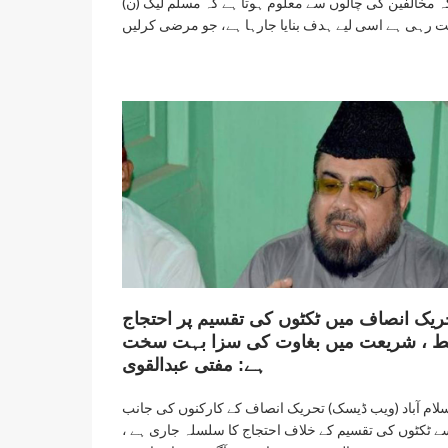
ہ مخالفین کی چالوں سے معلوم ہوتا ہے کہ مسلم لیگ (ن)
ریک انصاف میں ٹکٹوں کی تقسیم پر احتجاج
ط ، شریعت میں بغاوت کی سزا بہت سخت
ہے: مفتی عبدالقوی
لام آباد (ویب ڈیسک) تحریک انصاف کے کارکنوں کی جانب
ے ٹکٹوں کی تقسیم کے خلاف احتجاج کا سلسلہ جاری ہے ،