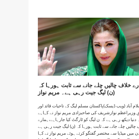
رے خلاف چالیں چلے جانے سے ثابت ہورہا کہ
(ن) لیگ جیت رہی ہے۔ مریم نواز
ام آباد (ویب ڈیسک)پاکستان مسلم لیگ کے تاحیات قائد اور
 وزیراعظم نوازشریف کی صاحبزادی مریم نواز نے کہاہے
 دنیا دیکھ رہی ہے کہ ن لیگ کو ٹارگٹ کیا جارہاہے،ہمارے
 چالیں چلے جانے سے ثابت ہورہا کہ (ن) لیگ جیت رہی ہے
ن میں میڈیا سے مختصر گفتگو کرتے ہوئے مریم نواز نے کہا