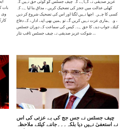
ای
عزیز صدیقی نے کہاہے کہ چیف جسٹس کو کوئی حق نہیں کہ
بات ک
کھلی عدالت میں ججز کی تضحیک کریں ، مذاق بنا لیا ہے کہ
وی ا
کسی کا چہرہ اچھا نہیں لگتا اور اس کی تضحیک شروع کر دیں
کارک
، وہ ہماری عزت نہیں کریں گے تو ہمیں بھی اپنے ادارے کے دفاع
کیلئے جواب دینے کا حق ہے۔کیس کی سماعت کے دوران جسٹس
شوکت عزیز صدیقی نے چیف جسٹس ثاقب نثار …
چیف جسٹس نے جس جج کی بے عزتی کی اس
نے استعفیٰ نہیں دیا بلکہ۔۔۔جاننے کیلئے ملاحظہ