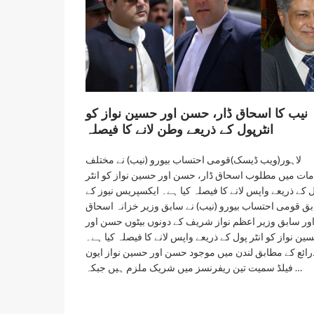
نیب کا اسحاق ڈار، حسن اور حسین نواز کو
انٹرپول کے ذریعے وطن لانے کا فیصلہ
لاہور(ویب ڈیسک)قومی احتساب بیورو (نیب) نے مختلف
ات میں مطلوب اسحاق ڈار، حسن اور حسین نواز کو انٹر
 کے ذریعے واپس لانے کا فیصلہ کیا ہے۔ ایکسپریس نیوز کے
ق قومی احتساب بیورو (نیب) نے سابق وزیر خزانہ اسحاق
اور سابق وزیر اعظم نواز شریف کے دونوں بیٹوں حسن اور
ین نواز کو انٹر پول کے ذریعے واپس لانے کا فیصلہ کیا ہے۔
رائع کے مطابق لندن میں موجود حسن اور حسین نواز ایون
فیلڈ سمیت تین ریفرنسز میں شریک ملزم ہیں جبکہ …