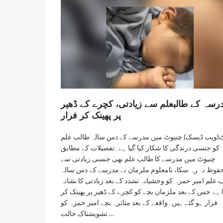
رسہ کے طالبعلم سے زیادتی، کچرے کے ڈھیر
پر پھینک کر فرار
(ویب ڈیسک) چنیوٹ میں مدرسے کے دس سالہ طالب علم
کو جنسی درندگی کا شکار کیا گیا ہے۔تفصیلات کے مطابق
چنیوٹ میں مدرسے کا طالب علم بھی جنسی زیادتی سے
فوظ نہ رہ سکا، نامعلوم ملزمان نے مدرسے کے دس سالہ
 علم امیر حمزہ کو وحشیانہ تشدد کے بعد زیادتی کا نشانہ
یا ہے جس کے بعد ملزمان بچے کو کچرے کے ڈھیر پر پھینک کر
فرار ہو گئے ہیں۔واقعے کے بعد متاثرہ بچے امیر حمزہ کو
تشویشناک حالت …