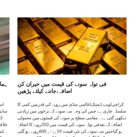
فی تولہ سونے کی قیمت میں حیران کن
ہما
اضافہ،جاننے کیلئے پڑھیں
کراچی(ویب ڈیسک)عالمی منڈی میں روپے کی قدرمیں کمی کا
اسل
سلسلہ جاری ہے جس کی وجہ سے سونے کے نرخوں میں زیادتی
سابق
دیکھی گئی ہے ۔مقامی سطح پر سونے کی قیمتوں میں معمولی
کہ
اضافے کے بعدفی تولہ سونے کی قیمت میں 350روپے کا اضافہ
خلاف
ہو گیاجس سے سونے کی نئی قیمت 59ہزار 600روپے ہو گئی
۔لند