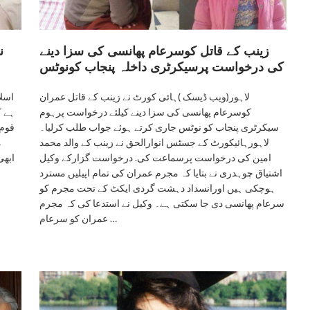
زینب کے قاتل کوسرعام پھانسی کی سزا دینے
ن
کی درخواست پرسیکرٹری داخلہ پنجاب کونوٹس
لاہور(ویب ڈیسک )ہائی کورٹ نے زینب کے قاتل عمران
اسلا
کوسرعام پھانسی کی سزا دینے کیلئے درخواست پرہوم
ہے ک
سیکرٹری پنجاب کو نوٹس جاری کرتے ہوئے جواب طلب کرلیا۔
قوم 
لاہورہائیکورٹ کے جسٹس انوارالحق نے زینب کے والد محمد
م
امین کی درخواست پرسماعت کی. درخواست گزارکے وکیل
ابھی
اشتیاق چوہدری نے بتایا کہ مجرم عمران کی تمام اپیلیں مسترد
ہوچکی ہیں اورانسداد دہشت گردی ایکٹ کے تحت مجرم کو
سرعام پھانسی دی جا سکتی ہے۔ وکیل نے استدعا کی کہ مجرم
عمران کو سرعام …