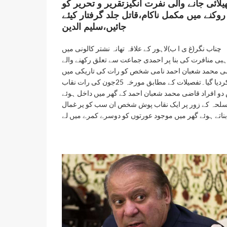
یلائی جانے والی نفرت انگیزتقریر و تحریر کو
روکنے میں مکمل ناکام،قاتل جلد گرفتار کیئے
جائیں،سلیم الدین
چناب نگر(غ ی ا ب)لاہور کے علاقہ تھانہ نشتر کالونی میں
بی منافرت کی بنا پر احمدی جماعت سے تعلق رکھنے والے
 محمد شعبان احمد نامی شخص کو رات کی تاریکی میں
قتل کردیا گیا۔تفصیلات کے مطابق مورخہ 25جون کی رات نقاب
دو افراد قاضی محمد شعبان احمد کے گھر میں داخل ہوئے
سلحہ کے زور پر ایک نقاب پوش شخص ان سب کو یر غمال