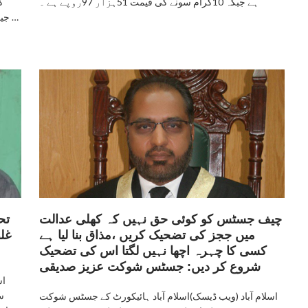
ہے جبکہ 10گرام سونے کی قیمت 51ہزار 97روپے ہے ۔
ک
جیت رہی ہے اسی لیے ہدف بنایا جارہا ہے، جو مرضی کرلیں …
چیف جسٹس کو کوئی حق نہیں کہ کھلی عدالت
تح
میں ججز کی تضحیک کریں ،مذاق بنا لیا ہے
غل
کسی کا چہرہ اچھا نہیں لگتا اس کی تضحیک
شروع کر دیں: جسٹس شوکت عزیز صدیقی
اس
س
اسلام آباد (ویب ڈیسک)اسلام آباد ہائیکورٹ کے جسٹس شوکت