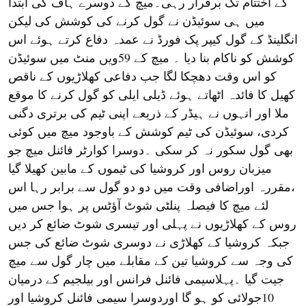
کے اختتام تک برقرار رہی۔میچ کے دوسرے ہاف کی ابتدا
میں ہی سوئیڈن نے گول کرنے کی کوشش کی لیکن
انگلینڈ کے گول کیپر پک فورڈ نے عمدہ دفاع کرتے ہوئے اس
کوشش کو ناکام بنا دیا ۔ میچ کے 59ویں منٹ میں سوئیڈن
کو اس وقت دھچکا لگا جب دفاعی کھلاڑیوں کے ناقص
کھیل کا فائدہ اٹھاتے ہوئے ڈیلی ایلی کو گول کرنے کا موقع
ملا اور انہوں نے ہیڈر کے ذریعے اپنی ٹیم کی برتری دگنی
کردی، سوئیڈن کی ٹیم کوشش کے باوجود میچ میں کوئی
بھی گول سکور نہ کر سکی ۔دوسرا کوارٹر فائنل میچ جو
میزبان روس اور کروشیا کی ٹیموں کے مابین کھیلا گیا
،مقررہ اوراضافی وقت میں دو دو گول سے برابر رہا اس
لئے میچ کا فیصلہ پنلٹی شوٹ آؤٹس پر ہوا جس میں
روس کے کھلاڑیوں نے پہلی اور تیسری شوٹ ضائع کر دیں
جبکہ کروشیا کے کھلاڑی نے دوسری شوٹ ضائع کی جس
کی وجہ سے کروشیا تین کے مقابلے میں چار گول سے میچ
جیت گیا ۔پہلاسیمی فائنل فرانس اور بیلجیم کے درمیان
10جولائی کو ہو گا اوردوسرا سیمی فائنل کروشیا اور