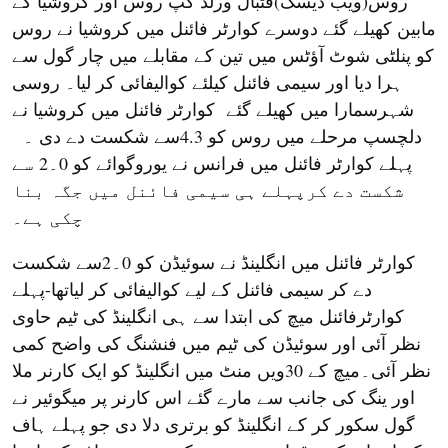
روس(ویب ڈیسک)فٹبال ورلڈ کپ روس اور کروشیا کے
مابین کھیلے گئے دوسرے کوارٹر فائنل میں کروشیا نے روس
کو پنلٹی شوٹ آؤٹس میں تین کے مقابلے میں چار گول سے
ہرا دیا اور سیمی فائنل کیلئے کوالیفائی کر لیا۔ روسی
شہرسمارا میں کھیلے گئے کوارٹر فائنل میں کروشیا نے
دلچسپ مرحلے میں روس کو 4.3سے شکست دے دی ۔
پہلے کوارٹر فائنل میں فرانس نے یوروگوائے کو 0۔2 سے
شکست دے کرپہلے ہی سیمی فائنل میں جگہ بنا
چکی ہے۔
کوارٹر فائنل میں انگلینڈ نے سوئیڈن کو 0۔2سے شکست
دے کر سیمی فائنل کے لیے کوالیفائی کر لیاتھا-پہلے
کوارٹرفائنل میچ کی ابتدا سے ہی انگلینڈ کی ٹیم حاوی
نظر آئی اور سوئیڈن کی ٹیم میں فنشنگ کی واضح کمی
نظر آئی۔میچ کے 30ویں منٹ میں انگلینڈ کو ایک کارنر ملا
اور ینگ کی جانب سے مارے گئے اس کارنر پر میگوئیر نے
گول سکور کر کے انگلینڈ کو برتری دلا دی جو پہلے ہاف