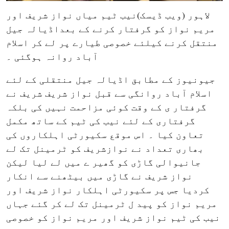
لاہور (ویب ڈیسک)نیب ٹیم میاں نواز شریف اور
مریم نواز کو گرفتار کرنے کے بعداڈیالہ جیل
منتقل کرنے کیلئے خصوصی طیارے پر لے کر اسلام
آباد روانہ ہوگئی ۔
جیونیوز کے مطابق اڈیالہ جیل منتقلی کے لئے
اسلام آباد روانگی سے قبل نواز شریف شریف نے
گرفتار ی کے وقت کوئی مزاحمت نہیں کی بلکہ
گرفتاری کے لئے نیب کی ٹیم کے ساتھ مکمل
تعاون کیا ۔ اس موقع سکیورٹی اہلکاروں کی
بھاری تعداد نے نوازشریف کو ٹرمینل تک لے
جانیوالی گاڑی کو گھیر ے میں لے لیا لیکن
نواز شریف نے گاڑی میں بیٹھنے سے انکار
کردیا جس پر سکیورٹی اہلکار نواز شریف اور
مریم نواز کو پید ل ٹرمینل تک لے کر گئے جہاں
نیب کی ٹیم نواز شریف اور مریم نواز کو خصوصی